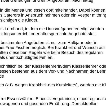
rnband erledigen und ein Angebot am Nachmittag
in die Mensa und essen dort miteinander. Dabei können 
es Caterers in Anspruch nehmen oder ein Vesper mitbrin
sichtigen die Kinder.
das Lernband, in dem die Hausaufgaben erledigt werden.
ttagsunterricht oder altersgerechte Angebote statt.
bestimmten Angeboten ist nur zum Halbjahr oder in
ei Frau Fischer möglich. Bei Krankheit und Wunsch auf
lten dieselben Regeln wie beim Besuch des regulären
 als unentschuldigtes Fehlen.
schriftlich bei der Klassenlehrerin/dem Klassenlehrer ode
adressen bestehen aus dem Vor- und Nachnamen der Lehrk
.de
nen (z.B. wegen Krankheit des Kursleiters), werden die K
rei
Essen wählen: Eines ist vegetarisch, eines regional
 ausgewogenen und gesunden Ernährung. Den aktuellen