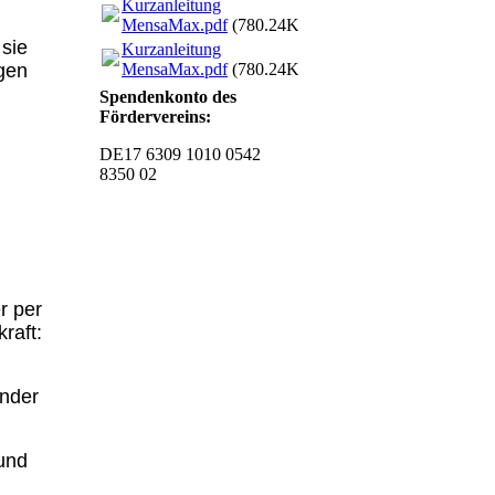
Kurzanleitung
MensaMax.pdf
(780.24KB)
sie
Kurzanleitung
MensaMax.pdf
(780.24KB)
gen
Spendenkonto des
Fördervereins:
DE17 6309 1010 0542
8350 02
r per
raft:
inder
 und