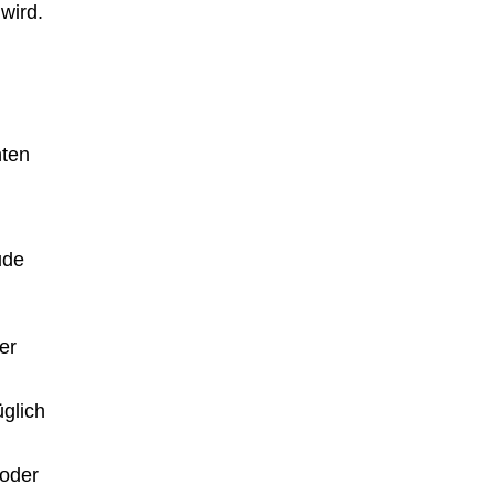
wird.
hten
.
ude
er
üglich
 oder